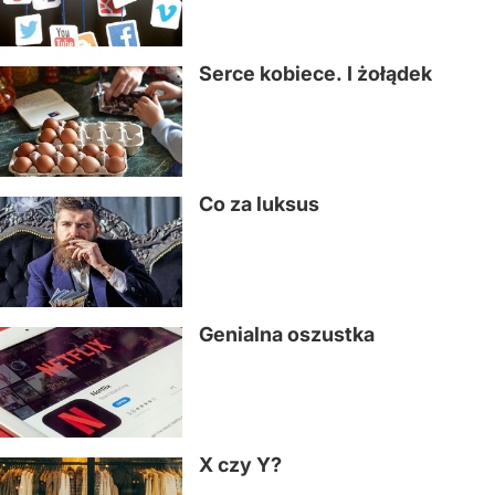
Serce kobiece. I żołądek
Co za luksus
Genialna oszustka
X czy Y?