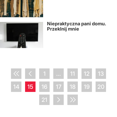
Niepraktyczna pani domu.
Przeklnij mnie
1
...
11
12
13
14
15
16
17
18
19
20
21